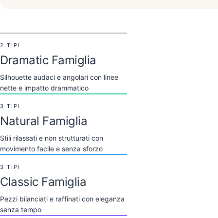
Dramatic
Sharp, angular, and striki
2 TIPI
Visualizza gli Outfit Dra
Dramatic Famiglia
Flamboyant Natu
Silhouette audaci e angolari con linee
Free-spirited and statue
nette e impatto drammatico
3 TIPI
Visualizza gli Outfit Fla
Natural Famiglia
Dramatic Classic
Stili rilassati e non strutturati con
Polished sophistication 
movimento facile e senza sforzo
3 TIPI
Visualizza gli Outfit Dra
Classic Famiglia
Flamboyant Gam
Pezzi bilanciati e raffinati con eleganza
Edgy and youthful
senza tempo