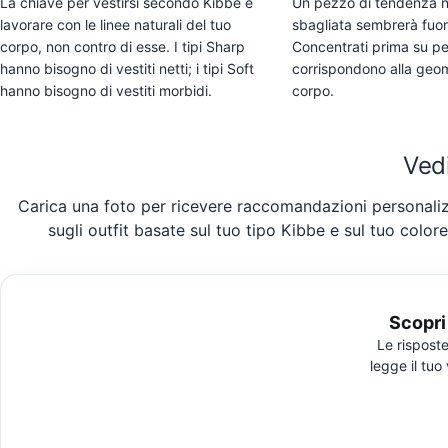
La chiave per vestirsi secondo Kibbe è
Un pezzo di tendenza ne
lavorare con le linee naturali del tuo
sbagliata sembrerà fuor
corpo, non contro di esse. I tipi Sharp
Concentrati prima su p
hanno bisogno di vestiti netti; i tipi Soft
corrispondono alla geom
hanno bisogno di vestiti morbidi.
corpo.
Vedi
Carica una foto per ricevere raccomandazioni personali
sugli outfit basate sul tuo tipo Kibbe e sul tuo colore
Scopri 
Le risposte
legge il tuo