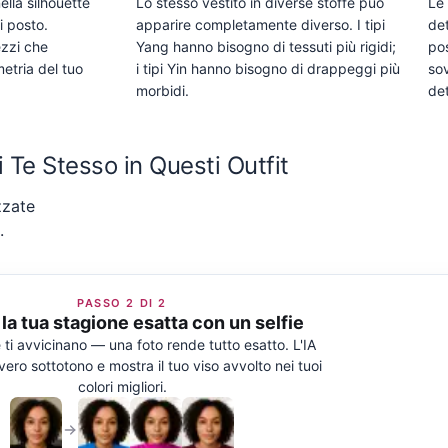
lla silhouette
Lo stesso vestito in diverse stoffe può
Le
i posto.
apparire completamente diverso. I tipi
det
ezzi che
Yang hanno bisogno di tessuti più rigidi;
po
etria del tuo
i tipi Yin hanno bisogno di drappeggi più
sov
morbidi.
det
 Te Stesso in Questi Outfit
zzate
.
PASSO 2 DI 2
la tua stagione esatta con un selfie
 ti avvicinano — una foto rende tutto esatto. L'IA
 vero sottotono e mostra il tuo viso avvolto nei tuoi
colori migliori.