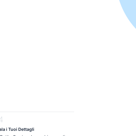
sualizza gli Outfit Soft Gamine
4
la i Tuoi Dettagli