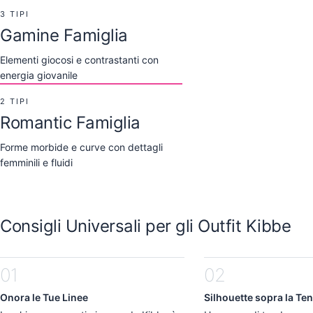
3 TIPI
Visualizza gli Outfit Fl
Gamine Famiglia
Theatrical Roma
Elementi giocosi e contrastanti con
Dramatic glamour meets 
energia giovanile
2 TIPI
Visualizza gli Outfit The
Romantic Famiglia
Forme morbide e curve con dettagli
femminili e fluidi
Consigli Universali per gli Outfit Kibbe
01
02
Onora le Tue Linee
Silhouette sopra la Te