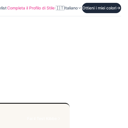
🇮🇹
list
Completa il Profilo di Stile
Italiano
Ottieni i miei colori
Fai il Test Kibbe