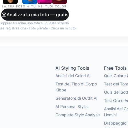
LA TUA FOTO → TU, NEI TUOI COLORI
Analizza la mia foto — gratis
oppure trascina una foto su questa scheda
za registrazione · Foto private · Circa un minuto
AI Styling Tools
Free Tools
Analisi dei Colori AI
Quiz Colore 
Test del Tipo di Corpo
Test del Tono
Kibbe
Quiz del Sot
Generatore di Outfit AI
Test Oro o A
AI Personal Stylist
Analisi dei Co
Complete Style Analysis
Uomini
Drappeggio V