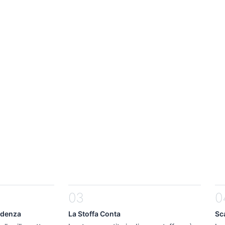
amboyant Gamine
Visualizza gli Outfit Gamine
Vi
ntic
Romantic
curves
Soft, sensual, and feminine
atrical Romantic
Visualizza gli Outfit Romantic
03
0
ndenza
La Stoffa Conta
Sca