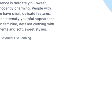
sence is delicate yin—sweet,
nnocently charming. People with
 have small, delicate features,
 an eternally youthful appearance.
n feminine, detailed clothing with
ments and soft, sweet styling.
L
INNOCENT
Seyfried, Elle Fanning