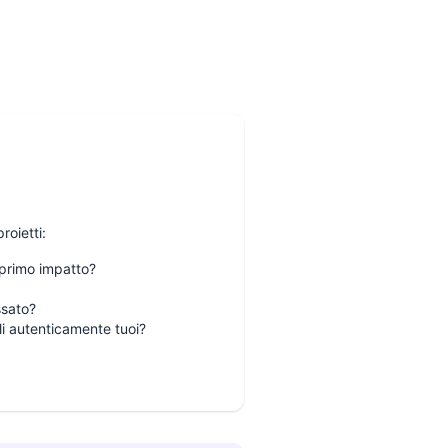
roietti:
 primo impatto?
ssato?
li autenticamente tuoi?