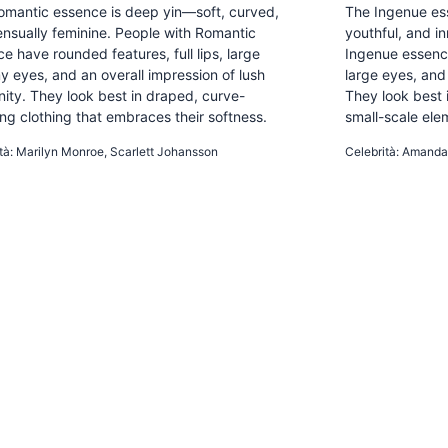
omantic essence is deep yin—soft, curved,
The Ingenue es
nsually feminine. People with Romantic
youthful, and i
e have rounded features, full lips, large
Ingenue essence
 eyes, and an overall impression of lush
large eyes, and
nity. They look best in draped, curve-
They look best i
ng clothing that embraces their softness.
small-scale ele
AL
FEMININE
ALLURING
SWEET
YOUTHFU
tà
:
Marilyn Monroe, Scarlett Johansson
Celebrità
:
Amanda 