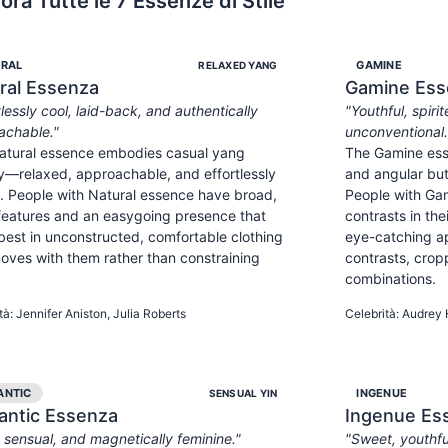
ora Tutte le 7 Essenze di Stile
RAL
GAMINE
RELAXED YANG
ral
Essenza
Gamine
Ess
tlessly cool, laid-back, and authentically
"
Youthful, spiri
achable.
"
unconventional.
atural essence embodies casual yang
The Gamine ess
y—relaxed, approachable, and effortlessly
and angular but p
h. People with Natural essence have broad,
People with Ga
features and an easygoing presence that
contrasts in the
best in unconstructed, comfortable clothing
eye-catching a
oves with them rather than constraining
contrasts, cro
combinations.
ACHABLE
RELAXED
AUTHENTIC
YOUTHFUL
SPIRI
tà
:
Jennifer Aniston, Julia Roberts
Celebrità
:
Audrey 
ANTIC
INGENUE
SENSUAL YIN
ntic
Essenza
Ingenue
Es
 sensual, and magnetically feminine.
"
"
Sweet, youthfu