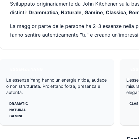
Sviluppato originariamente da John Kitchener sulla base
distinti:
Drammatica
,
Naturale
,
Gamine
,
Classica
,
Rom
La maggior parte delle persone ha 2-3 essenze nella pr
fanno sentire autenticamente "tu" e creano un'impressi
ESSENZE YANG
ESS
Le essenze Yang hanno un'energia nitida, audace
L'esse
o non strutturata. Proiettano forza, presenza e
misur
autorità.
elegan
DRAMATIC
CLAS
NATURAL
GAMINE