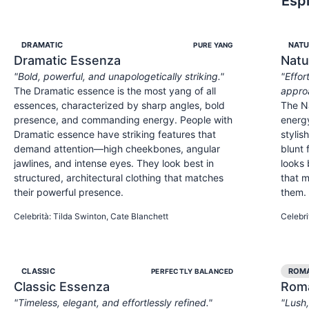
Espl
DRAMATIC
NATU
PURE YANG
Dramatic
Essenza
Natu
"
Bold, powerful, and unapologetically striking.
"
"
Effor
The Dramatic essence is the most yang of all
appro
essences, characterized by sharp angles, bold
The N
presence, and commanding energy. People with
energ
Dramatic essence have striking features that
stylis
demand attention—high cheekbones, angular
blunt 
jawlines, and intense eyes. They look best in
looks 
structured, architectural clothing that matches
that m
their powerful presence.
them.
POWERFUL
INTENSE
COMMANDING
APPRO
Celebrità
:
Tilda Swinton, Cate Blanchett
Celebri
CLASSIC
ROM
PERFECTLY BALANCED
Classic
Essenza
Roma
"
Timeless, elegant, and effortlessly refined.
"
"
Lush,