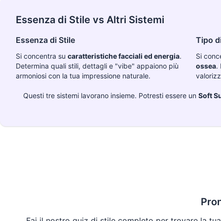
Essenza di Stile vs Altri Sistemi
Essenza di Stile
Tipo d
Si concentra su
caratteristiche facciali ed energia
.
Si conc
Determina quali stili, dettagli e "vibe" appaiono più
ossea
.
armoniosi con la tua impressione naturale.
valorizz
Questi tre sistemi lavorano insieme. Potresti essere un
Soft 
Pron
Fai il nostro quiz di stile completo per trovare la tua