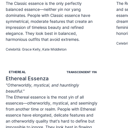
The Classic essence is the only perfectly
The R
balanced essence—neither yin nor yang
and se
dominates. People with Classic essence have
essenc
symmetrical, moderate features that create an
dreamy
impression of timeless beauty and refined
femini
elegance. They look best in balanced,
honori
harmonious outfits that avoid extremes.
SENSU
Celebri
ELEGANT
REFINED
POLISHED
Celebrità
:
Grace Kelly, Kate Middleton
ETHEREAL
TRANSCENDENT YIN
Ethereal
Essenza
"
Otherworldly, mystical, and hauntingly
beautiful.
"
The Ethereal essence is the most yin of all
essences—otherworldly, mystical, and seemingly
from another time or realm. People with Ethereal
essence have elongated, delicate features and
an otherworldly quality that's hard to define but
impossible to ignore. They look best in flowing,