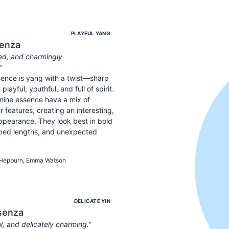
PLAYFUL YANG
enza
ted, and charmingly
"
ence is yang with a twist—sharp
layful, youthful, and full of spirit.
mine essence have a mix of
ir features, creating an interesting,
ppearance. They look best in bold
pped lengths, and unexpected
TED
PLAYFUL
Hepburn, Emma Watson
DELICATE YIN
senza
l, and delicately charming.
"