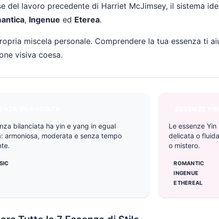
 del lavoro precedente di Harriet McJimsey, il sistema iden
antica
,
Ingenue
ed
Eterea
.
opria miscela personale. Comprendere la tua essenza ti aiut
one visiva coesa.
ENZA BILANCIATA
ESSENZE YI
nza bilanciata ha yin e yang in egual
Le essenze Yin
a: armoniosa, moderata e senza tempo
delicata o fluid
te.
o mistero.
SIC
ROMANTIC
INGENUE
ETHEREAL