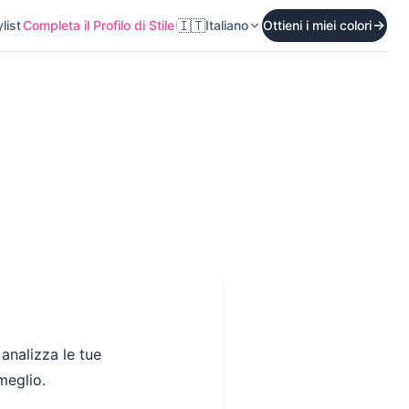
🇮🇹
list
Completa il Profilo di Stile
Italiano
Ottieni i miei colori
analizza le tue
 meglio.