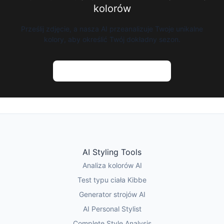
kolorów
Prześlij zdjęcie, a nasza AI przeanalizuje Twoje unikalne
kolory, aby określić Twój dokładny sezon.
Wypróbuj analizę kolorów AI
AI Styling Tools
Analiza kolorów AI
Test typu ciała Kibbe
Generator strojów AI
AI Personal Stylist
Complete Style Analysis