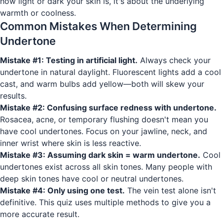
how light or dark your skin is, it's about the underlying
warmth or coolness.
Common Mistakes When Determining
Undertone
Mistake #1: Testing in artificial light.
Always check your
undertone in natural daylight. Fluorescent lights add a cool
cast, and warm bulbs add yellow—both will skew your
results.
Mistake #2: Confusing surface redness with undertone.
Rosacea, acne, or temporary flushing doesn't mean you
have cool undertones. Focus on your jawline, neck, and
inner wrist where skin is less reactive.
Mistake #3: Assuming dark skin = warm undertone.
Cool
undertones exist across all skin tones. Many people with
deep skin tones have cool or neutral undertones.
Mistake #4: Only using one test.
The vein test alone isn't
definitive. This quiz uses multiple methods to give you a
more accurate result.