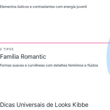
Flamboyant Gamine
Gamine
Elementos lúdicos e contrastantes com energia juvenil
Edgy and youthful
Playfully contrasted
Soft Gamine
Ver Looks de Flamboyant Gamine
Ver Looks de Gamine
Charming and doll-like
Ver Looks de Soft Gamine
2 TIPOS
Família Romantic
Theatrical Romantic
Romantic
Formas suaves e curvilíneas com detalhes femininos e fluidos
Dramatic glamour meets curves
Soft, sensual, and feminine
Ver Looks de Theatrical Romantic
Ver Looks de Romantic
Dicas Universais de Looks Kibbe