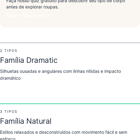
Faça nosso quiz gratuito para descobrir seu tipo de corpo
antes de explorar roupas.
Faça o Teste Kibbe
2 TIPOS
Família Dramatic
Silhuetas ousadas e angulares com linhas nítidas e impacto
Dramatic
Soft Dramatic
dramático
Sharp, angular, and striking
Bold and sensual curves
Ver Looks de Dramatic
Ver Looks de Soft Dramatic
3 TIPOS
Família Natural
Estilos relaxados e desconstruídos com movimento fácil e sem
Flamboyant Natural
Natural
esforço