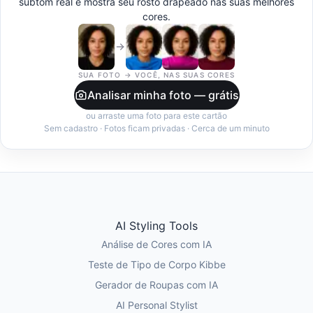
subtom real e mostra seu rosto drapeado nas suas melhores
cores.
SUA FOTO → VOCÊ, NAS SUAS CORES
Analisar minha foto — grátis
ou arraste uma foto para este cartão
Sem cadastro · Fotos ficam privadas · Cerca de um minuto
AI Styling Tools
Análise de Cores com IA
Teste de Tipo de Corpo Kibbe
Gerador de Roupas com IA
AI Personal Stylist