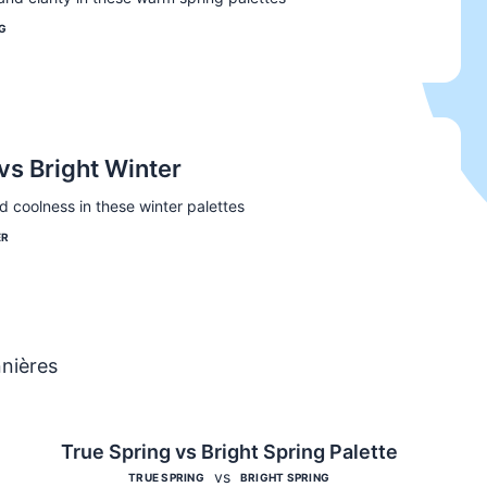
Comparer
G
vs Bright Winter
 coolness in these winter palettes
Comparer
ER
nières
True Spring vs Bright Spring Palette
vs
TRUE SPRING
BRIGHT SPRING