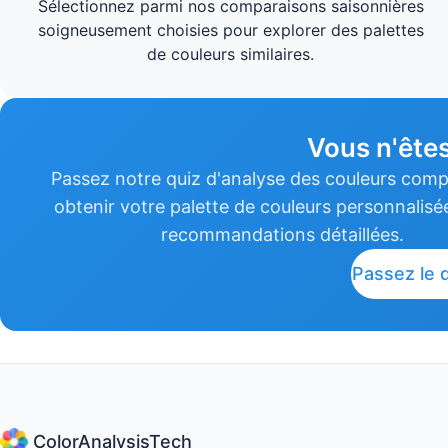
Sélectionnez parmi nos comparaisons saisonnières
soigneusement choisies pour explorer des palettes
de couleurs similaires.
Vous n'êtes
Passez notre quiz d'analyse des couleurs comp
obtenir votre palette de couleurs personnalisé
recommandations détaillées.
Passez le 
ColorAnalysisTech