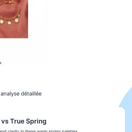
analyse détaillée
 vs True Spring
nd clarity in these warm spring palettes