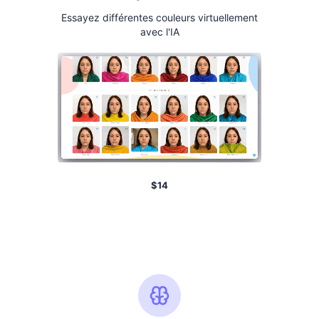
Essayez différentes couleurs virtuellement
avec l'IA
$
14
Essayez le Drapé