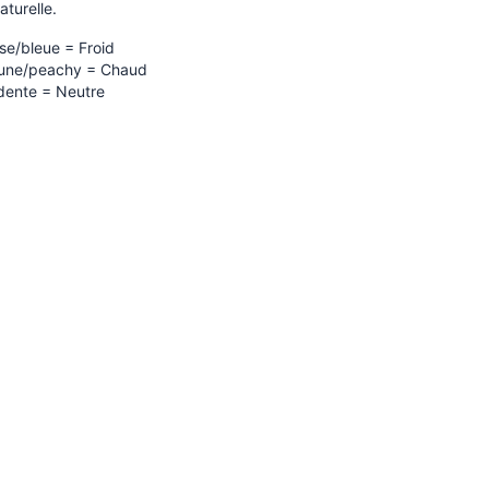
aturelle.
se/bleue = Froid
jaune/peachy = Chaud
idente = Neutre