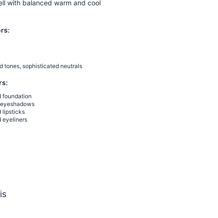
ell with balanced warm and cool
rs:
 tones, sophisticated neutrals
rs:
d foundation
d eyeshadows
 lipsticks
 eyeliners
is