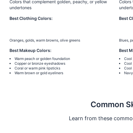
Colors that complement golden, peachy, or yellow
Colors 
undertones
undert
Best Clothing Colors:
Best C
Oranges, golds, warm browns, olive greens
Blues, p
Best Makeup Colors:
Best M
Warm peach or golden foundation
Cool 
Copper or bronze eyeshadows
Cool
Coral or warm pink lipsticks
Cool 
Warm brown or gold eyeliners
Navy 
Common Ski
Learn from these common 