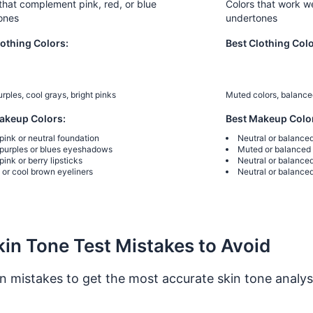
that complement pink, red, or blue
Colors that work w
ones
undertones
lothing Colors:
Best Clothing Colo
urples, cool grays, bright pinks
Muted colors, balanced
akeup Colors:
Best Makeup Colo
pink or neutral foundation
Neutral or balance
 purples or blues eyeshadows
Muted or balance
pink or berry lipsticks
Neutral or balanced
or cool brown eyeliners
Neutral or balanced
n Tone Test Mistakes to Avoid
mistakes to get the most accurate skin tone analys