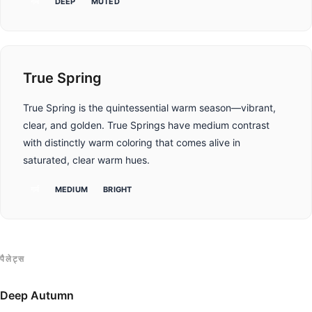
गर्म
DEEP
MUTED
True Spring
True Spring is the quintessential warm season—vibrant,
clear, and golden. True Springs have medium contrast
with distinctly warm coloring that comes alive in
saturated, clear warm hues.
गर्म
MEDIUM
BRIGHT
पैलेट्स
Deep Autumn