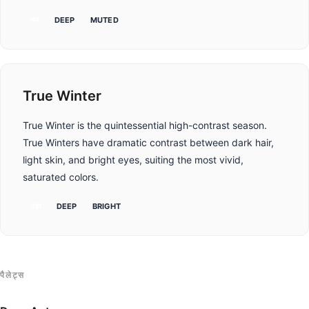
गर्म
DEEP
MUTED
True Winter
True Winter is the quintessential high-contrast season.
True Winters have dramatic contrast between dark hair,
light skin, and bright eyes, suiting the most vivid,
saturated colors.
ठंडा
DEEP
BRIGHT
पैलेट्स