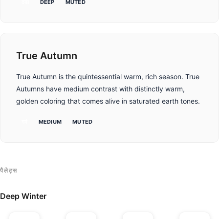
ठंडा
DEEP
MUTED
True Autumn
True Autumn is the quintessential warm, rich season. True
Autumns have medium contrast with distinctly warm,
golden coloring that comes alive in saturated earth tones.
गर्म
MEDIUM
MUTED
पैलेट्स
Deep Winter