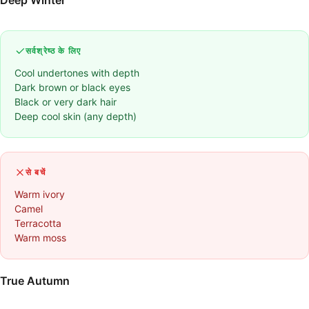
Deep Winter
सर्वश्रेष्ठ के लिए
Cool undertones with depth
Dark brown or black eyes
Black or very dark hair
Deep cool skin (any depth)
से बचें
Warm ivory
Camel
Terracotta
Warm moss
True Autumn