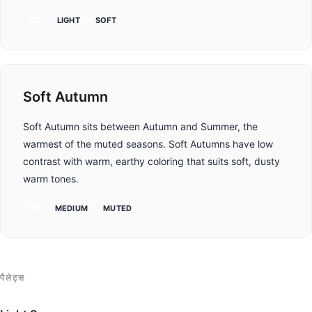
ठंडा
LIGHT
SOFT
Soft Autumn
Soft Autumn sits between Autumn and Summer, the
warmest of the muted seasons. Soft Autumns have low
contrast with warm, earthy coloring that suits soft, dusty
warm tones.
गर्म
MEDIUM
MUTED
पैलेट्स