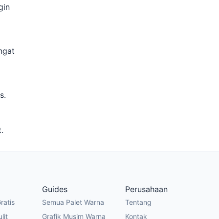
gin
ngat
s.
.
Guides
Perusahaan
ratis
Semua Palet Warna
Tentang
lit
Grafik Musim Warna
Kontak