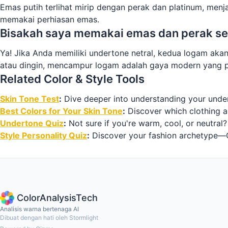
Emas putih terlihat mirip dengan perak dan platinum, menj
memakai perhiasan emas.
Bisakah saya memakai emas dan perak se
Ya! Jika Anda memiliki undertone netral, kedua logam aka
atau dingin, mencampur logam adalah gaya modern yang p
Related Color & Style Tools
Skin Tone Test
:
Dive deeper into understanding your under
Best Colors for Your Skin Tone
:
Discover which clothing 
Undertone Quiz
:
Not sure if you're warm, cool, or neutral
Style Personality Quiz
:
Discover your fashion archetype—Cla
ColorAnalysisTech
Analisis warna bertenaga AI
Dibuat dengan hati oleh Stormlight