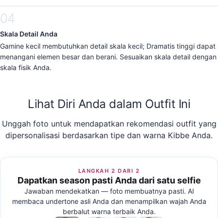
04
Skala Detail Anda
Gamine kecil membutuhkan detail skala kecil; Dramatis tinggi dapat
menangani elemen besar dan berani. Sesuaikan skala detail dengan
skala fisik Anda.
Lihat Diri Anda dalam Outfit Ini
Unggah foto untuk mendapatkan rekomendasi outfit yang
dipersonalisasi berdasarkan tipe dan warna Kibbe Anda.
LANGKAH 2 DARI 2
Dapatkan season pasti Anda dari satu selfie
Jawaban mendekatkan — foto membuatnya pasti. AI
membaca undertone asli Anda dan menampilkan wajah Anda
berbalut warna terbaik Anda.