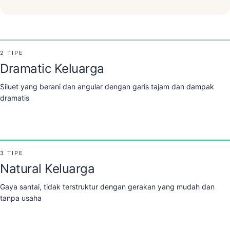
2 TIPE
Dramatic Keluarga
Siluet yang berani dan angular dengan garis tajam dan dampak
Dramatic
Soft Dramatic
dramatis
Sharp, angular, and striking
Bold and sensual curves
Lihat Outfit Dramatic
Lihat Outfit Soft Dramatic
3 TIPE
Natural Keluarga
Gaya santai, tidak terstruktur dengan gerakan yang mudah dan
Flamboyant Natural
Natural
tanpa usaha
Free-spirited and statuesque
Effortlessly relaxed
Soft Natural
Lihat Outfit Flamboyant Natural
Lihat Outfit Natural